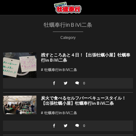
牡蠣奉行inＢiVi二条
Category
残すところあと４日！【出張牡蠣小屋】牡蠣奉
行inＢiVi二条
牡蠣奉行inＢiVi二条
0
炭火で食べるセルフバーベキュースタイル！
【出張牡蠣小屋】牡蠣奉行inＢiVi二条
牡蠣奉行inＢiVi二条
0