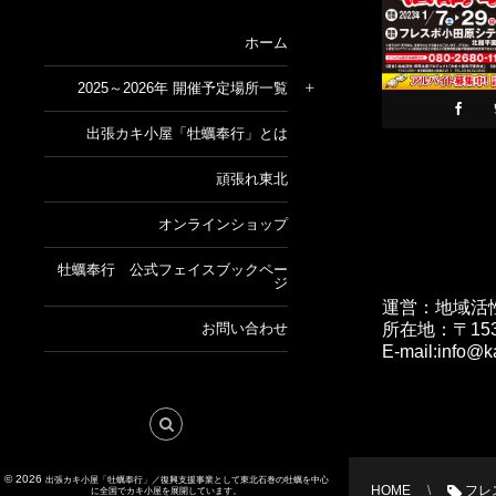
ホーム
2025～2026年 開催予定場所一覧
出張カキ小屋「牡蠣奉行」とは
頑張れ東北
オンラインショップ
牡蠣奉行 公式フェイスブックペー
ジ
運営：地域活
所在地：〒153
お問い合わせ
E-mail:info@
© 2026
出張カキ小屋「牡蠣奉行」／復興支援事業として東北石巻の牡蠣を中心
HOME
フレ
に全国でカキ小屋を展開しています。