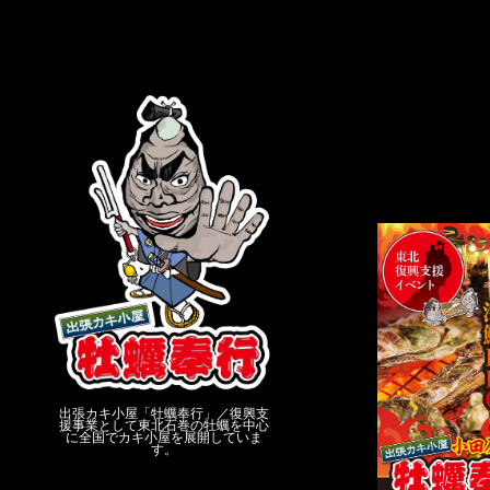
出張カキ小屋「牡蠣奉行」／復興支
援事業として東北石巻の牡蠣を中心
に全国でカキ小屋を展開していま
す。