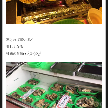
寒ければ寒いほど
欲しくなる
牡蠣の旨味(● ˃̶͈̀ロ˂̶͈́)੭ꠥ⁾⁾