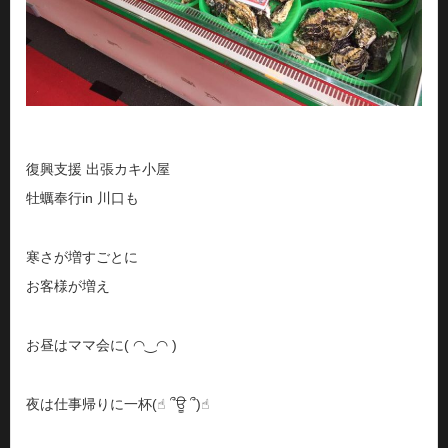
復興支援 出張カキ小屋
牡蠣奉行in 川口も
寒さが増すごとに
お客様が増え
お昼はママ会に( ◠‿◠ )
夜は仕事帰りに一杯(☝︎ ՞ਊ ՞)☝︎