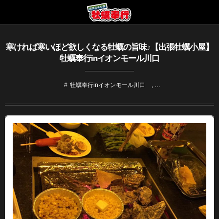
寒ければ寒いほど欲しくなる牡蠣の旨味♪【出張牡蠣小屋】
牡蠣奉行inイオンモール川口
牡蠣奉行inイオンモール川口
, …