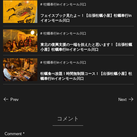
牡蠣奉行inイオンモール川口
フェイスブック見たよ～！【出張牡蠣小屋】牡蠣奉行in
イオンモール川口
牡蠣奉行inイオンモール川口
東北の復興支援の一端を担えたと思います！【出張牡蠣
小屋】牡蠣奉行inイオンモール川口
牡蠣奉行inイオンモール川口
牡蠣食べ放題！時間無制限コース！【出張牡蠣小屋】牡
蠣奉行inイオンモール川口
Prev
Next
コメント
Comment
*