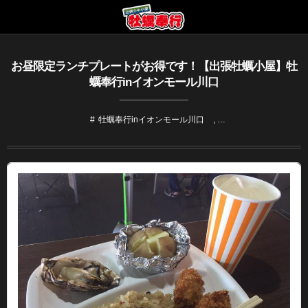
お昼限定ランチプレートがお得です！【出張牡蠣小屋】牡
蠣奉行inイオンモール川口
牡蠣奉行inイオンモール川口
, …