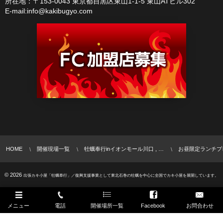
所在地：〒153-0043 東京都目黒区東山1-1-5 東山ATビル302
E-mail:info@kakibugyo.com
HOME
開催現場一覧
牡蠣奉行inイオンモール川口 , …
お昼限定ランチプ
© 2026
出張カキ小屋「牡蠣奉行」／復興支援事業として東北石巻の牡蠣を中心に全国でカキ小屋を展開しています。
メニュー
電話
開催場所一覧
Facebook
お問合わせ