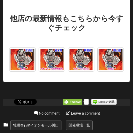
他店の最新情報もこちらから今す
ぐチェック
0
No comment
Leave a comment
牡蠣奉行inイオンモール川口
開催現場一覧