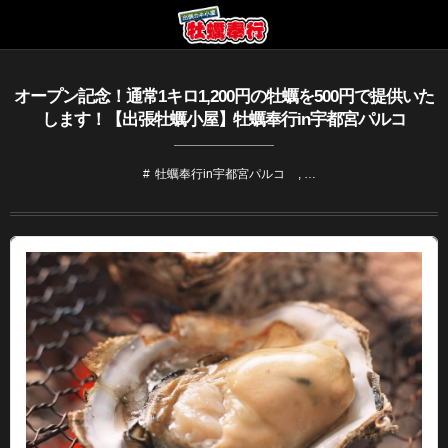
オープン記念！通常1キロ1,200円の牡蠣を500円で提供いた
します！【出張牡蠣小屋】牡蠣奉行in宇都宮パルコ
牡蠣奉行in宇都宮パルコ
, …