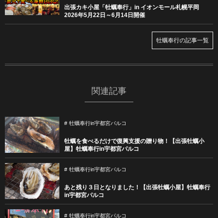
出張カキ小屋「牡蠣奉行」in イオンモール札幌平岡
2026年5月22日～6月14日開催
牡蠣奉行の記事一覧
関連記事
牡蠣奉行in宇都宮パルコ
牡蠣を食べるだけで復興支援の贈り物！【出張牡蠣小
屋】牡蠣奉行in宇都宮パルコ
牡蠣奉行in宇都宮パルコ
あと残り３日となりました！【出張牡蠣小屋】牡蠣奉行
in宇都宮パルコ
牡蠣奉行in宇都宮パルコ