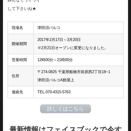
みんなでワイワイ
して下さいね★
現場名
津田沼パルコ
2017年2月17日～3月20日
開催期間
※2月21日オープンに変更になりました。
営業時間
12時00分～21時00分
〒274-0825 千葉県船橋市前原西2丁目18−1
住所
津田沼パルコA館屋上
連絡先
TEL.070-4315-5763
詳しくはこちら
最新情報はフェイスブックで今す