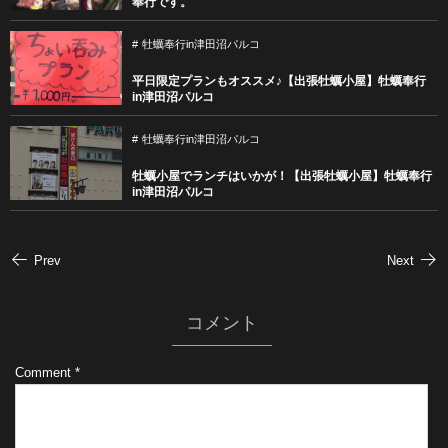
奉行です。
牡蠣奉行in津田沼パルコ
平日限定プランもオススメ♪【出張牡蠣小屋】牡蠣奉行
in津田沼パルコ
牡蠣奉行in津田沼パルコ
牡蠣小屋でランチはいかが！【出張牡蠣小屋】牡蠣奉行
in津田沼パルコ
Prev
Next
コメント
Comment
*