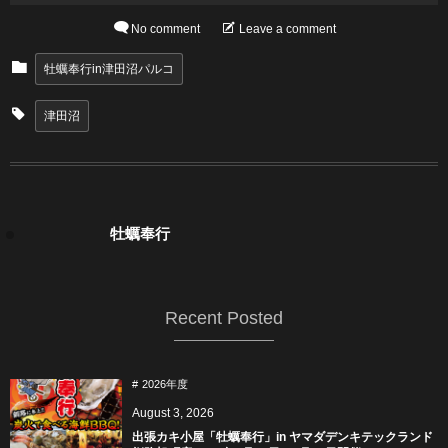
No comment
Leave a comment
牡蠣奉行in津田沼パルコ
津田沼
牡蠣奉行
Recent Posted
2026年度
August
3
,
2026
出張カキ小屋「牡蠣奉行」in ヤマダデンキテックランド