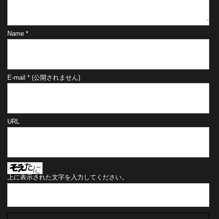
Name
*
E-mail
*
(公開されません)
URL
上に表示された文字を入力してください。