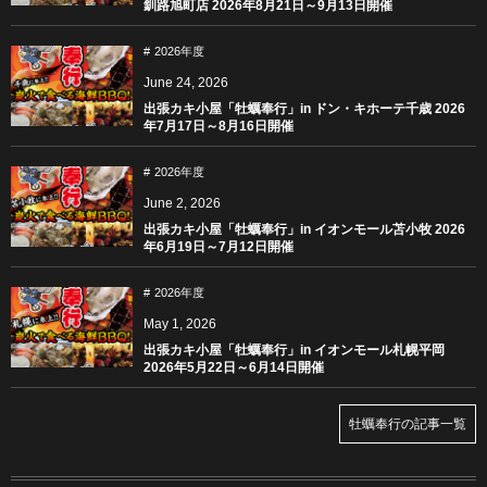
釧路旭町店 2026年8月21日～9月13日開催
2026年度
June
24
,
2026
出張カキ小屋「牡蠣奉行」in ドン・キホーテ千歳 2026
年7月17日～8月16日開催
2026年度
June
2
,
2026
出張カキ小屋「牡蠣奉行」in イオンモール苫小牧 2026
年6月19日～7月12日開催
2026年度
May
1
,
2026
出張カキ小屋「牡蠣奉行」in イオンモール札幌平岡
2026年5月22日～6月14日開催
牡蠣奉行の記事一覧