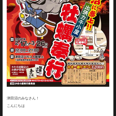
津田沼のみなさん！
こんにちは