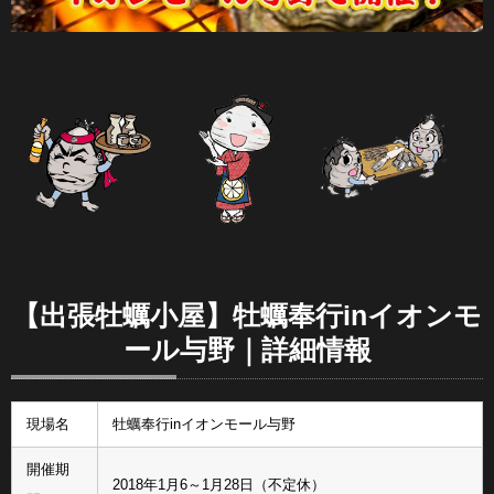
【出張牡蠣小屋】牡蠣奉行inイオンモ
ール与野｜詳細情報
現場名
牡蠣奉行inイオンモール与野
開催期
2018年1月6～1月28日（不定休）