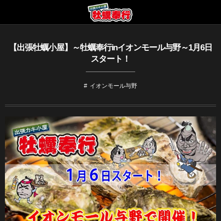
【出張牡蠣小屋】～牡蠣奉行inイオンモール与野～1月6日
スタート！
イオンモール与野