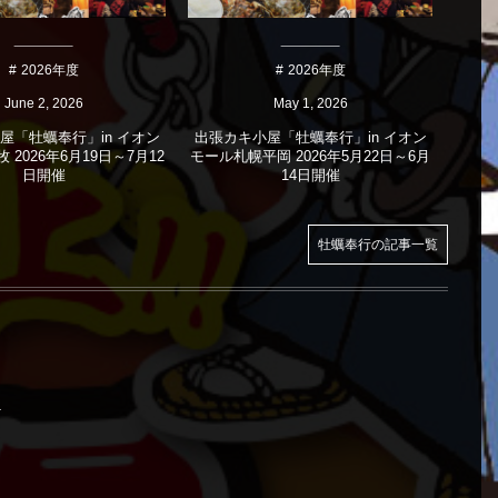
2026年度
2026年度
June
2
,
2026
May
1
,
2026
屋「牡蠣奉行」in イオン
出張カキ小屋「牡蠣奉行」in イオン
出張
2026年6月19日～7月12
モール札幌平岡 2026年5月22日～6月
加古川
日開催
14日開催
牡蠣奉行の記事一覧