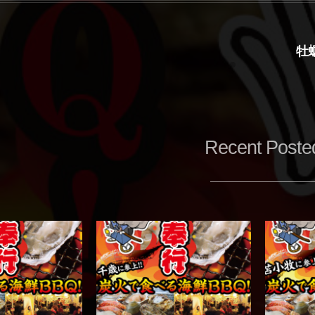
牡
Recent Poste