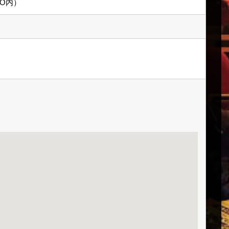
PO内）
。