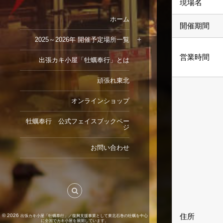
現場名
ホーム
開催期間
2025～2026年 開催予定場所一覧
営業時間
出張カキ小屋「牡蠣奉行」とは
頑張れ東北
オンラインショップ
牡蠣奉行 公式フェイスブックペー
ジ
お問い合わせ
住所
© 2026
出張カキ小屋「牡蠣奉行」／復興支援事業として東北石巻の牡蠣を中心
に全国でカキ小屋を展開しています。