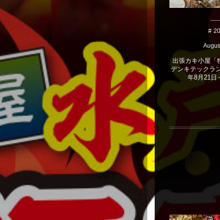
2
Augus
出張カキ小屋「牡
デンキテックラン
年8月21日