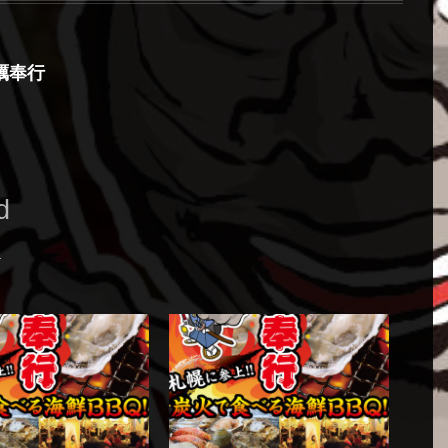
蠣奉行
d