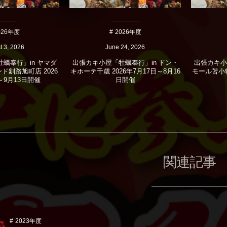
026年度
2026年度
t
3
,
2026
June
24
,
2026
蠣奉行」in ヤマダ
出張カキ小屋「牡蠣奉行」in ドン・
出張カキ小
ド釧路旭町店 2026
キホーテ千歳 2026年7月17日～8月16
モール苫小牧 
～9月13日開催
日開催
関連記事
2023年度