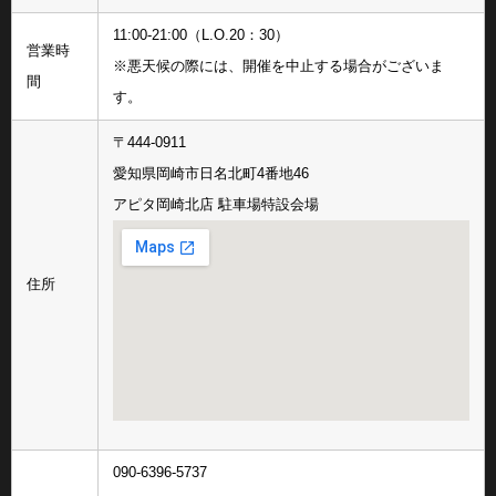
11:00-21:00（L.O.20：30）
営業時
※悪天候の際には、開催を中止する場合がございま
間
す。
〒444-0911
愛知県岡崎市日名北町4番地46
アピタ岡崎北店 駐車場特設会場
住所
090-6396-5737