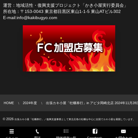
運営：地域活性・復興支援プロジェクト「かき小屋実行委員会」
所在地：〒153-0043 東京都目黒区東山1-1-5 東山ATビル302
E-mail:info@kakibugyo.com
HOME
2024年度
出張カキ小屋「牡蠣奉行」in アピタ岡崎北店 2024年11月28
© 2026
出張カキ小屋「牡蠣奉行」／復興支援事業として東北石巻の牡蠣を中心に全国でカキ小屋を展開しています。