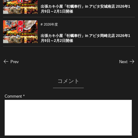
出張カキ小屋「牡蠣奉行」in アピタ安城南店 2026年1
月9日～2月1日開催
2026年度
出張カキ小屋「牡蠣奉行」in アピタ岡崎北店 2026年1
月9日～2月2日開催
Prev
Next
コメント
Comment
*