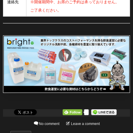
連絡先
※開催期間中、お席のご予約は承っておりません。
ご了承ください。
0
No comment
Leave a comment