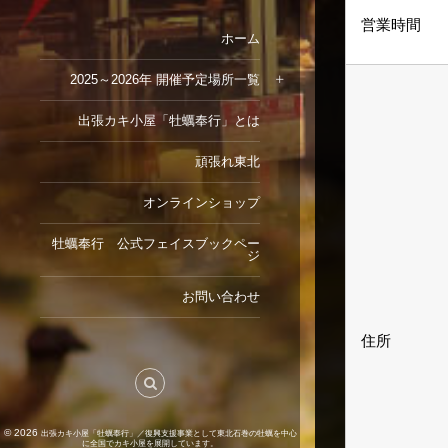
営業時間
ホーム
2025～2026年 開催予定場所一覧
出張カキ小屋「牡蠣奉行」とは
頑張れ東北
オンラインショップ
牡蠣奉行 公式フェイスブックペー
ジ
お問い合わせ
住所
© 2026
出張カキ小屋「牡蠣奉行」／復興支援事業として東北石巻の牡蠣を中心
に全国でカキ小屋を展開しています。