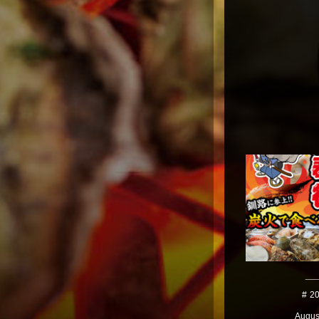
2
Augus