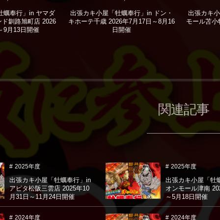
蠣奉行」in ヤマダ
出張カキ小屋「牡蠣奉行」in ドン・
出張カキ小
ド釧路旭町店 2026
キホーテ千歳 2026年7月17日～8月16
モール苫小牧 
～9月13日開催
日開催
関連記事
2025年度
2025年度
出張カキ小屋「牡蠣奉行」in
出張カキ小屋「牡蠣
アピタ松阪三雲店 2025年10
オンモール津南 20
月31日～11月24日開催
～5月18日開催
2024年度
2024年度