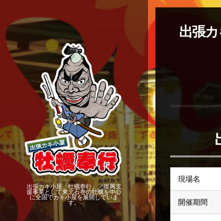
出張カ
現場名
出張カキ小屋「牡蠣奉行」／復興支
援事業として東北石巻の牡蠣を中心
に全国でカキ小屋を展開していま
開催期間
す。