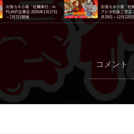
出張カキ小屋「牡蠣奉行」in
出張カキ小屋「牡蠣
PLANT志摩店 2025年1月17日
アピタ松阪三雲店 2
～2月2日開催
月29日～12月22
コメント