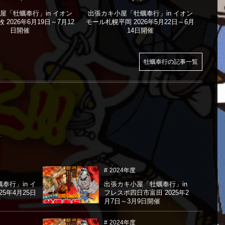
屋「牡蠣奉行」in イオン
出張カキ小屋「牡蠣奉行」in イオン
出張
2026年6月19日～7月12
モール札幌平岡 2026年5月22日～6月
加古川
日開催
14日開催
牡蠣奉行の記事一覧
2024年度
奉行」in イ
出張カキ小屋「牡蠣奉行」in
25年4月25日
フレスポ四日市富田 2025年2
月7日～3月9日開催
2024年度