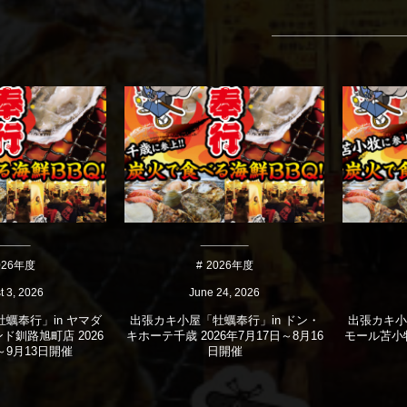
026年度
2026年度
t
3
,
2026
June
24
,
2026
蠣奉行」in ヤマダ
出張カキ小屋「牡蠣奉行」in ドン・
出張カキ小
ド釧路旭町店 2026
キホーテ千歳 2026年7月17日～8月16
モール苫小牧 
～9月13日開催
日開催