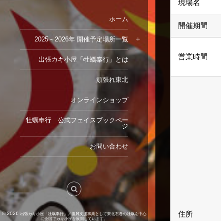
現場名
ホーム
開催期間
2025～2026年 開催予定場所一覧
営業時間
出張カキ小屋「牡蠣奉行」とは
頑張れ東北
オンラインショップ
牡蠣奉行 公式フェイスブックペー
ジ
お問い合わせ
住所
© 2026
出張カキ小屋「牡蠣奉行」／復興支援事業として東北石巻の牡蠣を中心
に全国でカキ小屋を展開しています。