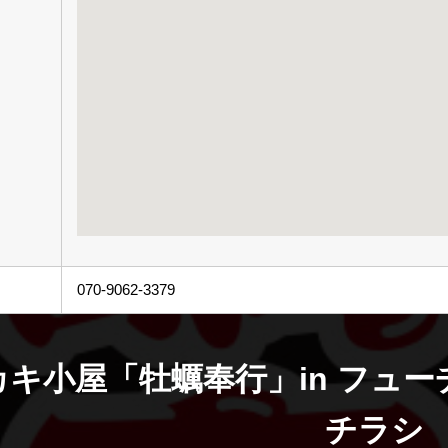
070-9062-3379
カキ小屋「牡蠣奉行」in フュ
チラシ