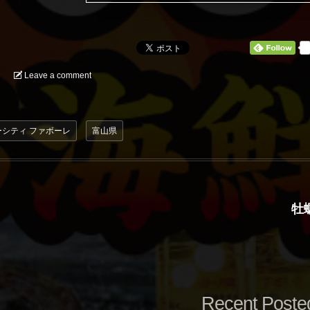
0
Leave a comment
シティ ファボーレ
富山県
牡
Recent Poste