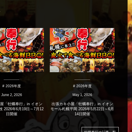
2026年度
2026年度
June
2
,
2026
May
1
,
2026
屋「牡蠣奉行」in イオン
出張カキ小屋「牡蠣奉行」in イオン
出張
2026年6月19日～7月12
モール札幌平岡 2026年5月22日～6月
加古川
日開催
14日開催