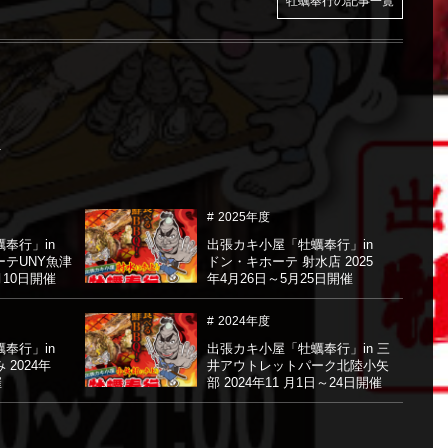
牡蠣奉行の記事一覧
2025年度
奉行」in
出張カキ小屋「牡蠣奉行」in
ーテUNY魚津
ドン・キホーテ 射水店 2025
月10日開催
年4月26日～5月25日開催
2024年度
奉行」in
出張カキ小屋「牡蠣奉行」in 三
2024年
井アウトレットパーク北陸小矢
催
部 2024年11 月1日～24日開催