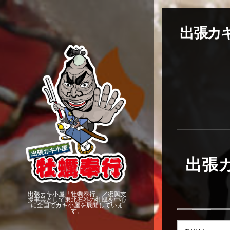
出張カキ
出張
出張カキ小屋「牡蠣奉行」／復興支
援事業として東北石巻の牡蠣を中心
に全国でカキ小屋を展開していま
す。