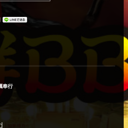
蠣奉行
d