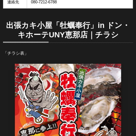
連絡先
080-7212-6788
出張カキ小屋「牡蠣奉行」in ドン・
キホーテUNY恵那店｜チラシ
「チラシ表」